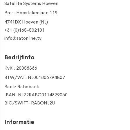
Satellite Systems Hoeven
Pres. Hopstakenlaan 119
4741DX Hoeven (NL)
+31 (0)165-502101
info@satonline.tv
Bedrijfinfo
KvK : 20058366
BTW/VAT: NL001806794B07
Bank: Rabobank
IBAN: NL72RABO0114879060
BIC/SWIFT: RABONL2U
Informatie